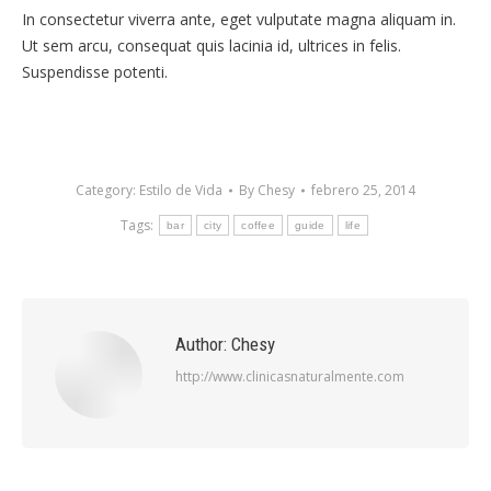
In consectetur viverra ante, eget vulputate magna aliquam in.
Ut sem arcu, consequat quis lacinia id, ultrices in felis.
Suspendisse potenti.
Category:
Estilo de Vida
By
Chesy
febrero 25, 2014
Tags:
bar
city
coffee
guide
life
Author:
Chesy
http://www.clinicasnaturalmente.com