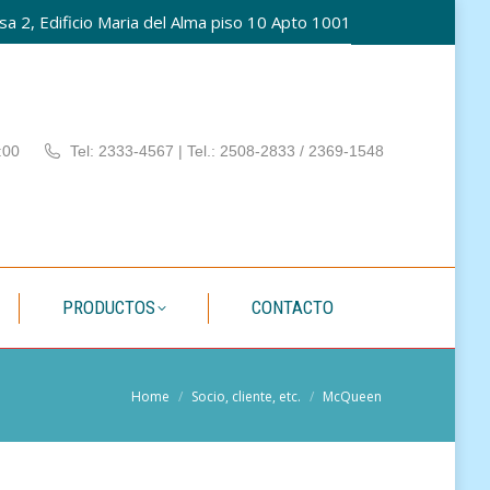
a 2, Edificio Maria del Alma piso 10 Apto 1001
PATÍA
PRODUCTOS
CONTACTO
:00
Tel: 2333-4567 | Tel.: 2508-2833 / 2369-1548
PRODUCTOS
CONTACTO
You are here:
Home
Socio, cliente, etc.
McQueen