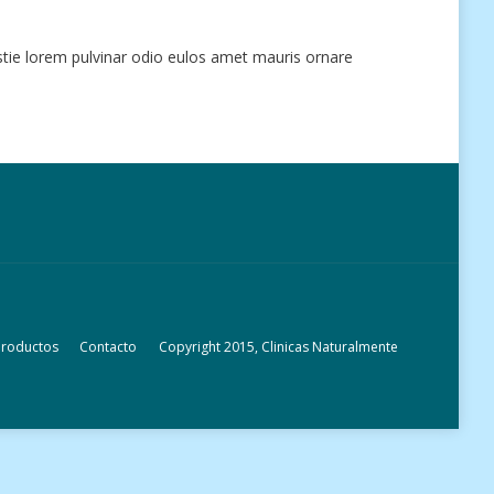
stie lorem pulvinar odio eulos amet mauris ornare
Productos
Contacto
Copyright 2015, Clinicas Naturalmente