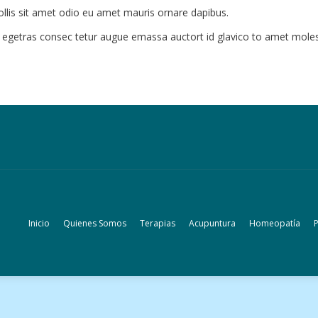
lis sit amet odio eu amet mauris ornare dapibus.
us egetras consec tetur augue emassa auctort id glavico to amet mole
Inicio
Quienes Somos
Terapias
Acupuntura
Homeopatía