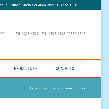
a 2, Edificio Maria del Alma piso 10 Apto 1001
PATÍA
PRODUCTOS
CONTACTO
:00
Tel: 2333-4567 | Tel.: 2508-2833 / 2369-1548
PRODUCTOS
CONTACTO
You are here:
Home
Testimonios
Leonardo Grey