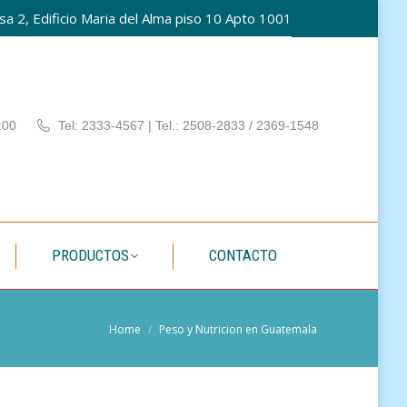
a 2, Edificio Maria del Alma piso 10 Apto 1001
PATÍA
PRODUCTOS
CONTACTO
:00
Tel: 2333-4567 | Tel.: 2508-2833 / 2369-1548
PRODUCTOS
CONTACTO
You are here:
Home
Peso y Nutricion en Guatemala