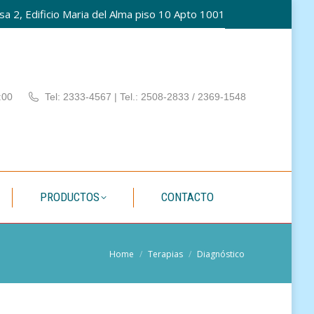
a 2, Edificio Maria del Alma piso 10 Apto 1001
PATÍA
PRODUCTOS
CONTACTO
:00
Tel: 2333-4567 | Tel.: 2508-2833 / 2369-1548
PRODUCTOS
CONTACTO
You are here:
Home
Terapias
Diagnóstico