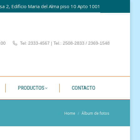
a 2, Edificio Maria del Alma piso 10 Apto 1001
PATÍA
PRODUCTOS
CONTACTO
:00
Tel: 2333-4567 | Tel.: 2508-2833 / 2369-1548
PRODUCTOS
CONTACTO
You are here:
Home
Álbum de fotos